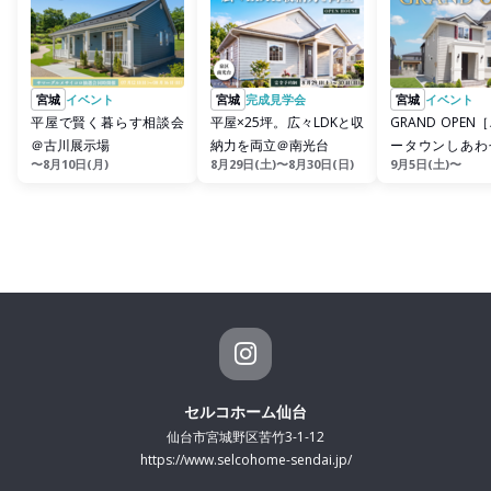
宮城
イベント
宮城
完成見学会
宮城
イベント
平屋で賢く暮らす相談会
平屋×25坪。広々LDKと収
GRAND OPE
＠古川展示場
納力を両立＠南光台
ータウンしあわ
〜8月10日(月)
8月29日(土)〜8月30日(日)
9月5日(土)〜
デルハウス］誕
セルコホーム仙台
仙台市宮城野区苦竹3-1-12
https://www.selcohome-sendai.jp/