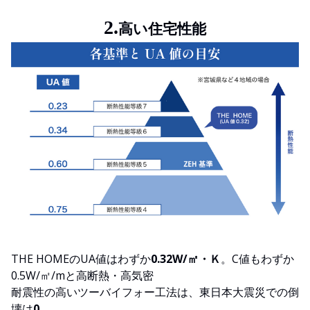
2.
高い住宅性能
THE HOMEのUA値はわずか
0.32W/㎡・Ｋ
。C値もわずか
0.5W/㎡/mと高断熱・高気密
耐震性の高いツーバイフォー工法は、東日本大震災での倒
壊は
0。