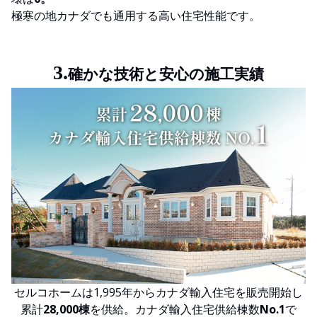
極寒の地カナダでも通用する高い住宅性能です。
3.
確かな技術と安心の施工実績
セルコホームは1,995年からカナダ輸入住宅を販売開始し
累計
28,000棟
を供給。カナダ輸入住宅供給棟数
No.1
で