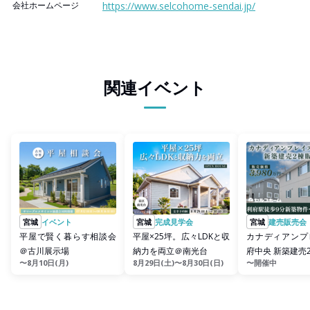
会社ホームページ
https://www.selcohome-sendai.jp/
関連イベント
宮城
イベント
宮城
完成見学会
宮城
建売販売会
平屋で賢く暮らす相談会
平屋×25坪。広々LDKと収
カナディアンプ
＠古川展示場
納力を両立＠南光台
府中央 新築建売
〜8月10日(月)
8月29日(土)〜8月30日(日)
〜開催中